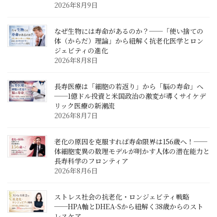
2026年8月9日
なぜ生物には寿命があるのか？──「使い捨ての
体（からだ）理論」から紐解く抗老化医学とロン
ジェビティの進化
2026年8月8日
長寿医療は「細胞の若返り」から「脳の寿命」へ
──1億ドル投資と米国政治の激変が導くサイケデ
リック医療の新潮流
2026年8月7日
老化の原因を克服すれば寿命限界は156歳へ！──
体細胞変異の数理モデルが明かす人体の潜在能力と
長寿科学のフロンティア
2026年8月6日
ストレス社会の抗老化・ロンジェビティ戦略
──HPA軸とDHEA-Sから紐解く38歳からのスト
レスケア