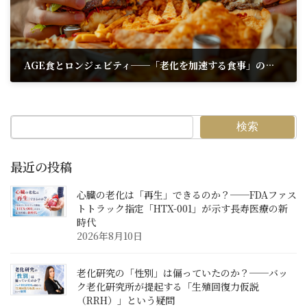
AGE食とロンジェビティ──「老化を加速する食事」の科学
2026年5月10日
検索
最近の投稿
心臓の老化は「再生」できるのか？──FDAファス
トトラック指定「HTX-001」が示す長寿医療の新
時代
2026年8月10日
老化研究の「性別」は偏っていたのか？──バッ
ク老化研究所が提起する「生殖回復力仮説
（RRH）」という疑問