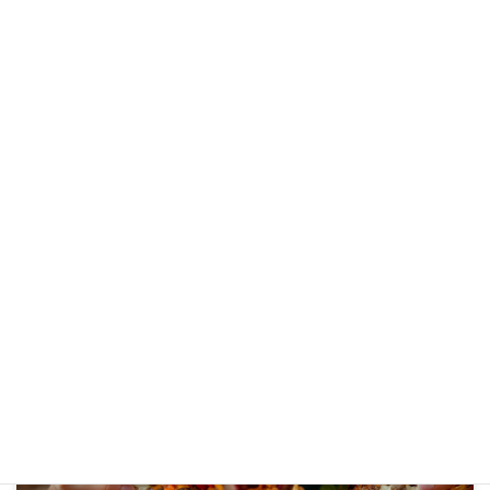
ロンジェビティニュース
カテゴリー
タグ
オートファジー
スキン・ロンジェビティ
ミトコンドリア
炎症性老化
老化細胞
前の記事
アディポカインと抗老化──“やせホルモン”が導くロンジェビティ戦略
2026年5月8日
次の記事