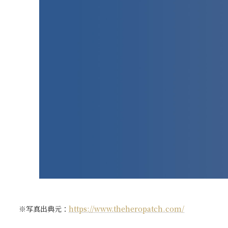
※写真出典元：
https://www.theheropatch.com/