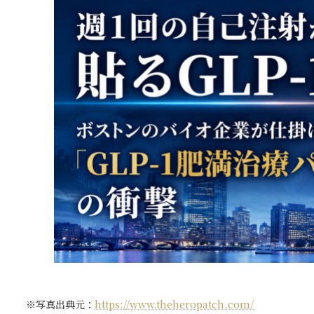
※写真出典元：
https://www.theheropatch.com/