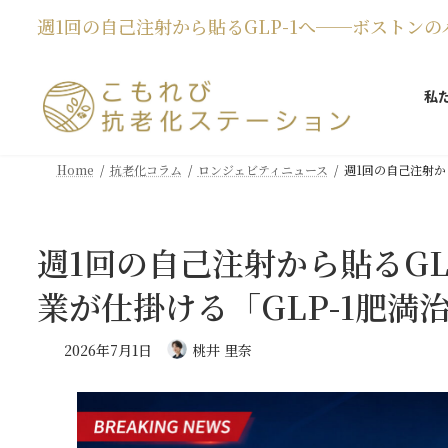
コ
ナ
週1回の自己注射から貼るGLP-1へ──ボストンの
ン
ビ
テ
ゲ
ン
ー
私
ツ
シ
へ
ョ
ス
ン
キ
に
Home
抗老化コラム
ロンジェビティニュース
週1回の自己注射か
ッ
移
プ
動
週1回の自己注射から貼るGL
業が仕掛ける「GLP-1肥満
2026年7月1日
桃井 里奈