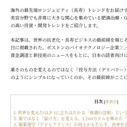
海外の最先端ロンジェビティ（長寿）トレンドをお届け
美容分野でも非常に大きな関心を集めている肥満治療・G
の高い投資・開発トレンドをご紹介します。
本記事は、世界の抗老化・長寿ビジネスの最前線を報じ
日に掲載された、ボストンのバイオテクノロジー企業
アノ
資金調達と新技術のニュースをもとに、日本の読者向け
薬そのものを変えるのではなく「投与方法（デリバリー
のようにシンプルになっていくのか、その最前線がここ
目次
[
非表示
]
1.
世界を変えたGLP-1に立ちはだかる「毎週の注射」とい
2.
薬ではなく「届け方」を変える。1,260万ドルを集めた「He
3.
服薬遵守（アドヒアランス）の向上がもたらす、長寿社