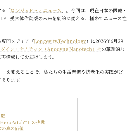
する「
ロンジェビティニュース
」。今回は、現在日本の医療・
LP-1受容体作動薬の未来を劇的に変える、極めてニュース性
る専門メディア『
Longevity.Technology
』に2026年6月29
ダイン・ナノテック（Anodyne Nanotech）社
の革新的な
に再構成してお届けします。
）」を変えることで、私たちの生活習慣や抗老化の実践がど
にあります。
う壁
roPatch™」の挑戦
会の真の価値