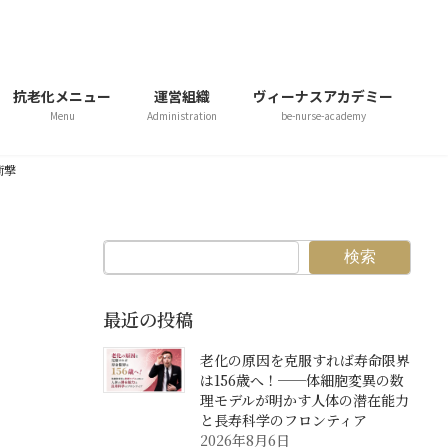
抗老化メニュー
運営組織
ヴィーナスアカデミー
Menu
Administration
be-nurse-academy
衝撃
検索
最近の投稿
老化の原因を克服すれば寿命限界
は156歳へ！──体細胞変異の数
理モデルが明かす人体の潜在能力
と長寿科学のフロンティア
2026年8月6日