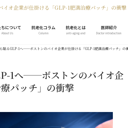
バイオ企業が仕掛ける「GLP-1肥満治療パッチ」の衝撃
たちについて
抗老化コラム
抗老化とは
医師紹介
About Us
Column
anti-aging-and
Doctor introduction
ら貼るGLP-1へ──ボストンのバイオ企業が仕掛ける「GLP-1肥満治療パッチ」の
P-1へ──ボストンのバイオ企
治療パッチ」の衝撃