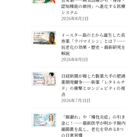
会実装──病気治療から「身体・
認知機能の維持」へ進化する医療
システム
2026年8月2日
イースター島の土から誕生した長
寿薬「ラパマイシン」とは？──
抗老化の効果・歴史・最新研究を
解説
2026年8月1日
日経新聞が報じた製薬大手の肥満
薬開発競争──新薬「レタトルチ
ド」の衝撃とロンジェビティの視
点
2026年7月31日
「腸漏れ」や「慢性炎症」の引き
金に！──最新医学が明かす腸内
細菌叢を乱し、老化を早める8つ
の日常習慣