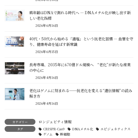
肌年齢はDNAで測れる時代へ ― DNAメチル化が映し出す新
しい老化指標
2026年6月16日
40代・50代から始める「適塩」という抗老化習慣 ― 血管を守
り、健康寿命を延ばす新常識
2026年6月15日
長寿市場、2035年に670億ドル規模へ “老化”が新たな産業
の中心に
2026年4月16日
老化はゲノムに刻まれる──抗老化を変える“遺伝情報”の読み
解き方
2026年4月16日
ロンジェビティ情報
カテゴリー
タグ
CRISPR-Cas9
DNAメチル化
エピジェネティクス
ゲノム
幹細胞