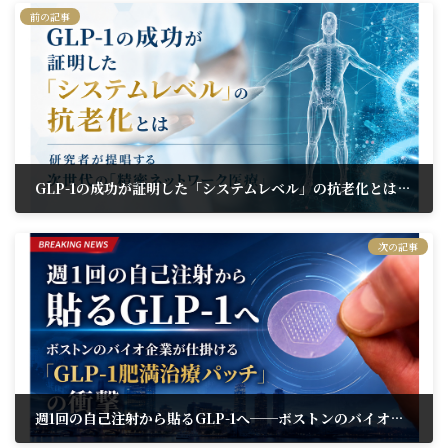
前の記事
GLP-1の成功が証明した「システムレベル」の抗老化とは──研究者が提唱する次世代の「精密ネットワーク医療」
2026年6月29日
次の記事
週1回の自己注射から貼るGLP-1へ──ボストンのバイオ企業が仕掛ける「GLP-1肥満治療パッチ」の衝撃