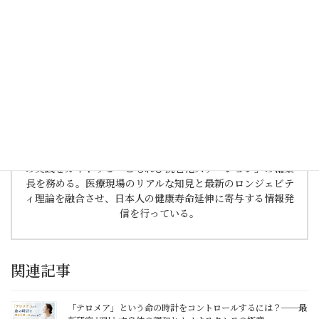
1978年生まれ、京都府出身。看護師として京都市内の病院に
8年間勤務後、上京。東京都内の総合病院にてICU（集中治療
室）、NICU（新生児集中治療室）、手術室での高度急性期
医療に従事。看護師プリセプターとして後進の育成にも尽力
する。
臨床現場での経験から、既存の制度では対応困難なニーズを
痛感し、24時間対応保育所や自費訪問看護ステーションを自
ら立ち上げた起業家としての側面も持つ。
現在は、訪問看護の発展を支援する総合Webメディア「いろ
いろナース」および、抗老化とロンジェビティ（長寿科学）
の実践をガイドする「こもれび抗老化ステーション」の編集
長を務める。医療現場のリアルな知見と最新のロンジェビテ
ィ理論を融合させ、日本人の健康寿命延伸に寄与する情報発
信を行っている。
関連記事
「テロメア」という命の時計をコントロールするには？──最