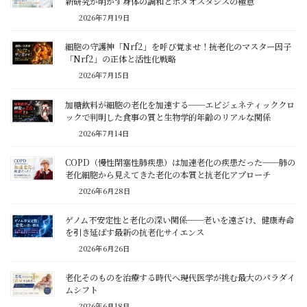
新研究が明かす身体の調和とホメオスタシスの極意
2026年7月19日
細胞の守護神「Nrf2」を呼び覚ませ！――抗老化のマスター因子
「Nrf2」の正体と活性化戦略
2026年7月15日
加糖飲料が細胞の老化を加速する──エピジェネティッククロ
ックで判明した食事の質と生物学的年齢のリアルな関係
2026年7月14日
COPD（慢性閉塞性肺疾患）は加速老化の疾患だった──肺の
老化細胞から見えてきた老化の本質と抗老化アプローチ
2026年6月28日
ゲノム不安定性と老化の深い関係──老いを遠ざけ、健康寿命
を引き延ばす最新の抗老化サイエンス
2026年6月26日
老化そのものを治療する時代へ――現代医学が挑む最大のパラダイ
ムシフト
2026年6月18日