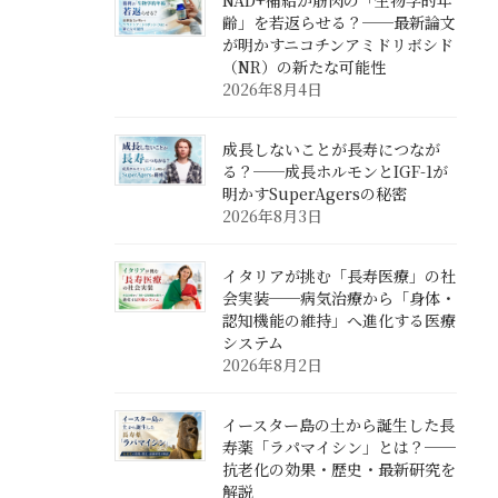
NAD+補給が筋肉の「生物学的年
齢」を若返らせる？──最新論文
が明かすニコチンアミドリボシド
（NR）の新たな可能性
2026年8月4日
成長しないことが長寿につなが
る？──成長ホルモンとIGF-1が
明かすSuperAgersの秘密
2026年8月3日
イタリアが挑む「長寿医療」の社
会実装──病気治療から「身体・
認知機能の維持」へ進化する医療
システム
2026年8月2日
イースター島の土から誕生した長
寿薬「ラパマイシン」とは？──
抗老化の効果・歴史・最新研究を
解説