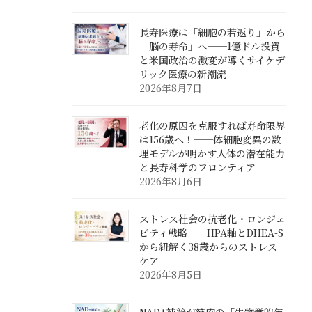
長寿医療は「細胞の若返り」から
「脳の寿命」へ──1億ドル投資
と米国政治の激変が導くサイケデ
リック医療の新潮流
2026年8月7日
老化の原因を克服すれば寿命限界
は156歳へ！──体細胞変異の数
理モデルが明かす人体の潜在能力
と長寿科学のフロンティア
2026年8月6日
ストレス社会の抗老化・ロンジェ
ビティ戦略──HPA軸とDHEA-S
から紐解く38歳からのストレス
ケア
2026年8月5日