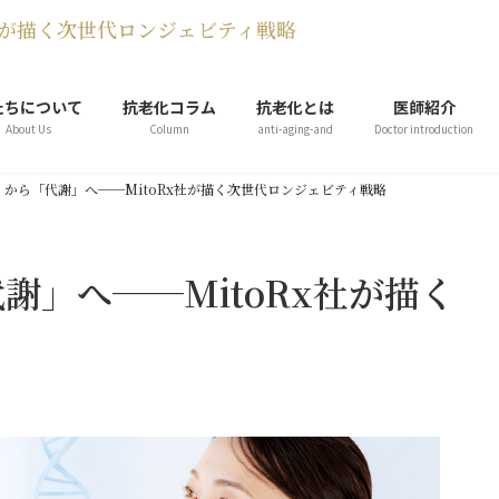
社が描く次世代ロンジェビティ戦略
たちについて
抗老化コラム
抗老化とは
医師紹介
About Us
Column
anti-aging-and
Doctor introduction
から「代謝」へ──MitoRx社が描く次世代ロンジェビティ戦略
」へ──MitoRx社が描く