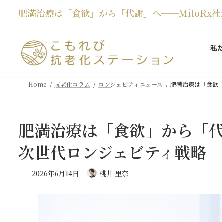
コ
ナ
肥満治療は「食欲」から「代謝」へ──MitoRx
ン
ビ
テ
ゲ
ン
ー
私
ツ
シ
へ
ョ
ス
ン
キ
に
Home
抗老化コラム
ロンジェビティニュース
肥満治療は「食欲」
ッ
移
プ
動
肥満治療は「食欲」から「代謝
次世代ロンジェビティ戦略
2026年6月14日
桃井 里奈