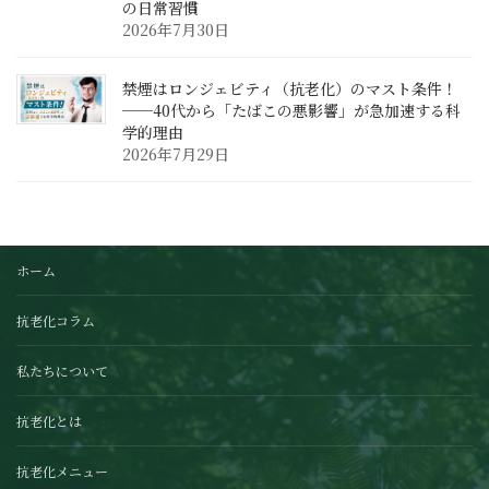
の日常習慣
2026年7月30日
禁煙はロンジェビティ（抗老化）のマスト条件！
──40代から「たばこの悪影響」が急加速する科
学的理由
2026年7月29日
ホーム
抗老化コラム
私たちについて
抗老化とは
抗老化メニュー