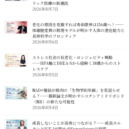
リック医療の新潮流
2026年8月7日
老化の原因を克服すれば寿命限界は156歳へ！──
体細胞変異の数理モデルが明かす人体の潜在能力と
長寿科学のフロンティア
2026年8月6日
ストレス社会の抗老化・ロンジェビティ戦略
──HPA軸とDHEA-Sから紐解く38歳からのスト
レスケア
2026年8月5日
NAD+補給が筋肉の「生物学的年齢」を若返らせ
る？──最新論文が明かすニコチンアミドリボシド
（NR）の新たな可能性
2026年8月4日
成長しないことが長寿につながる？──成長ホル
モンとIGF-1が明かすSuperAgersの秘密