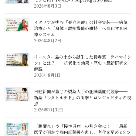
2026年8月3日
イタリアが挑む「長寿医療」の社会実装──病気
治療から「身体・認知機能の維持」へ進化する医
療システム
2026年8月2日
イースター島の土から誕生した長寿薬「ラパマイシ
ン」とは？──抗老化の効果・歴史・最新研究を
解説
2026年8月1日
日経新聞が報じた製薬大手の肥満薬開発競争──
新薬「レタトルチド」の衝撃とロンジェビティの視
点
2026年7月31日
「腸漏れ」や「慢性炎症」の引き金に！──最新
医学が明かす腸内細菌叢を乱し、老化を早める8つ