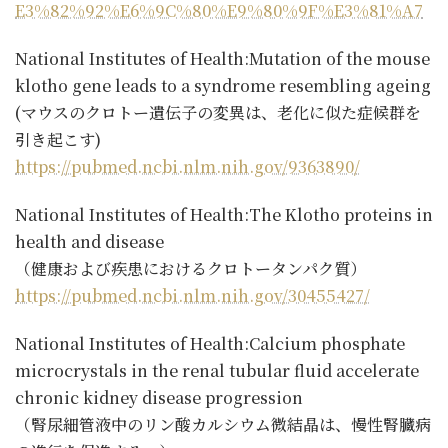
E3%82%92%E6%9C%80%E9%80%9F%E3%81%A7
National Institutes of Health:Mutation of the mouse
klotho gene leads to a syndrome resembling ageing
(マウスのクロトー遺伝子の変異は、老化に似た症候群を
引き起こす)
https://pubmed.ncbi.nlm.nih.gov/9363890/
National Institutes of Health:The Klotho proteins in
health and disease
（健康および疾患におけるクロトータンパク質）
https://pubmed.ncbi.nlm.nih.gov/30455427/
National Institutes of Health:Calcium phosphate
microcrystals in the renal tubular fluid accelerate
chronic kidney disease progression
（腎尿細管液中のリン酸カルシウム微結晶は、慢性腎臓病