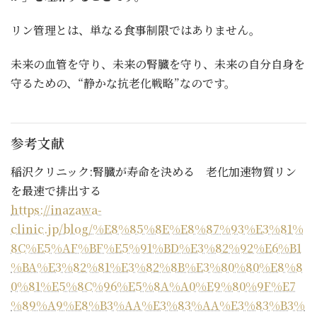
リン管理とは、単なる食事制限ではありません。
未来の血管を守り、未来の腎臓を守り、未来の自分自身を
守るための、“静かな抗老化戦略”なのです。
参考文献
稲沢クリニック:腎臓が寿命を決める 老化加速物質リン
を最速で排出する
https://inazawa-
clinic.jp/blog/%E8%85%8E%E8%87%93%E3%81%
8C%E5%AF%BF%E5%91%BD%E3%82%92%E6%B1
%BA%E3%82%81%E3%82%8B%E3%80%80%E8%8
0%81%E5%8C%96%E5%8A%A0%E9%80%9F%E7
%89%A9%E8%B3%AA%E3%83%AA%E3%83%B3%